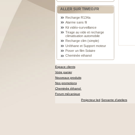
ALLER SUR TIWEO.FR
Recharge R134a
Alarme sans fil
Kit vidéo-surveillance
Tirage au vide et recharge
climatisation automobile
Recharge clim (simple)
Uréthane et Support moteur
Poser un film Solaire
Cheminée ethanol
Espace clients
Votre panier
Nouveaux produits
Nos promotions
Cheminée éthanol
Forum mécanique
Projecteur led
Servante d'ateliers