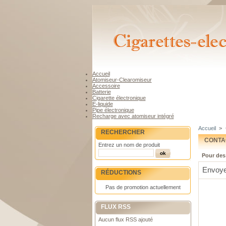
Accueil
Atomiseur-Clearomiseur
Accessoire
Batterie
Cigarette électronique
E-liquide
Pipe électronique
Recharge avec atomiseur intégré
Accueil
>
RECHERCHER
CONTA
Entrez un nom de produit
Pour des
Envoy
RÉDUCTIONS
Pas de promotion actuellement
FLUX RSS
Aucun flux RSS ajouté