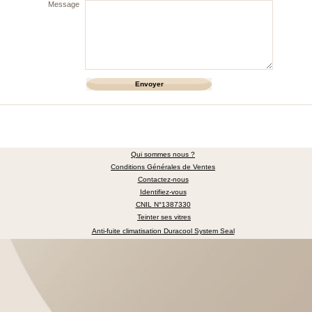
Message
Qui sommes nous ?
Conditions Générales de Ventes
Contactez-nous
Identifiez-vous
CNIL N°1387330
Teinter ses vitres
Anti-fuite climatisation Duracool System Seal